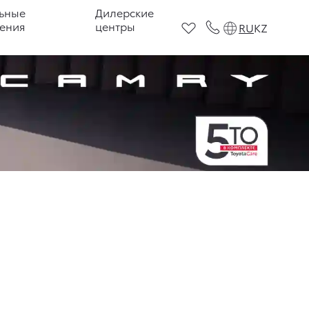
ьные
Дилерские
ения
центры
RU
KZ