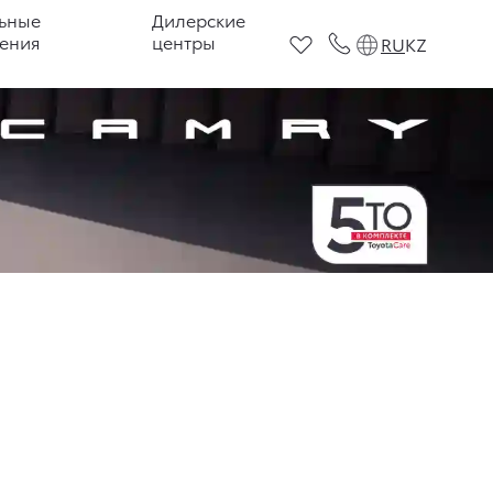
ьные
Дилерские
ения
центры
RU
KZ