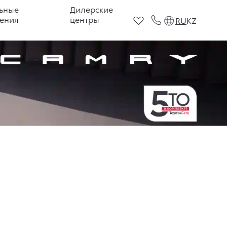
ьные
Дилерские
ения
центры
RU
KZ