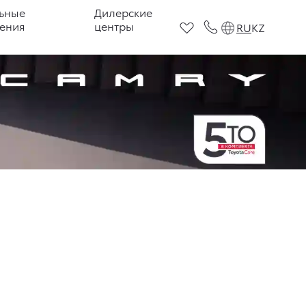
ьные
Дилерские
ения
центры
RU
KZ