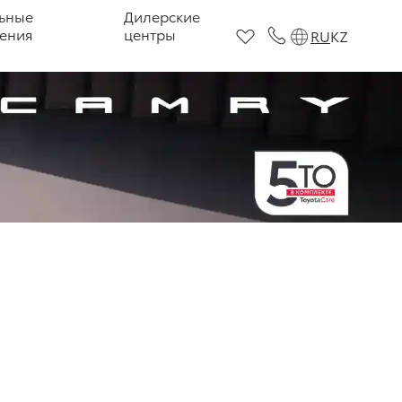
ьные
Дилерские
ения
центры
RU
KZ