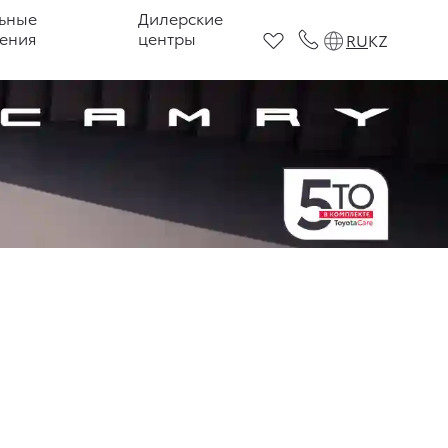
ьные
Дилерские
ения
центры
RU
KZ