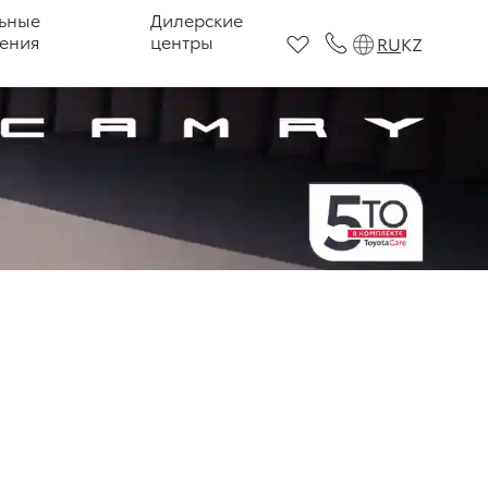
ьные
Дилерские
ения
центры
RU
KZ