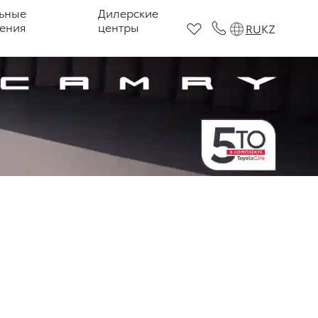
ьные
Дилерские
ения
центры
RU
KZ