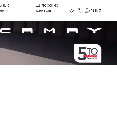
ьные
Дилерские
ения
центры
RU
KZ