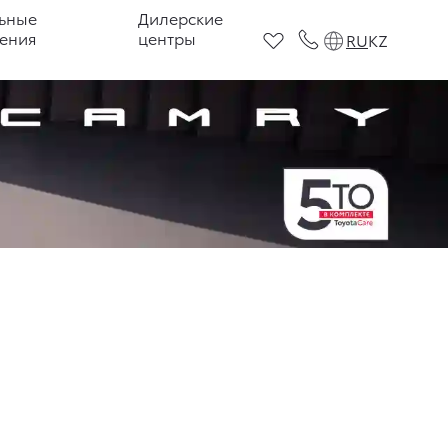
ьные
Дилерские
ения
центры
RU
KZ