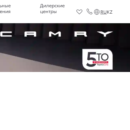
ьные
Дилерские
ения
центры
RU
KZ