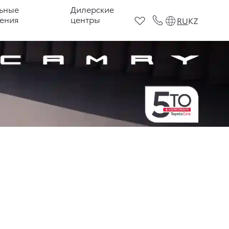
ьные
Дилерские
ения
центры
RU
KZ