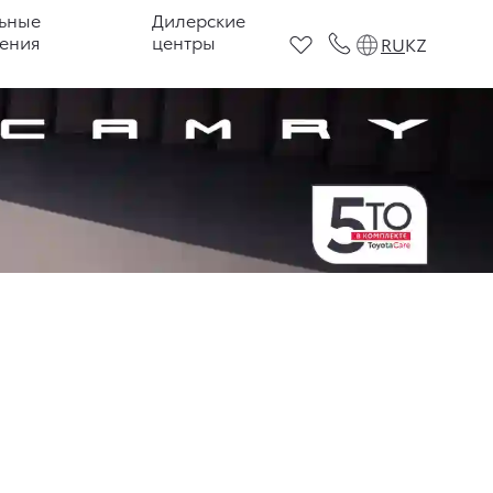
ьные
Дилерские
ения
центры
RU
KZ