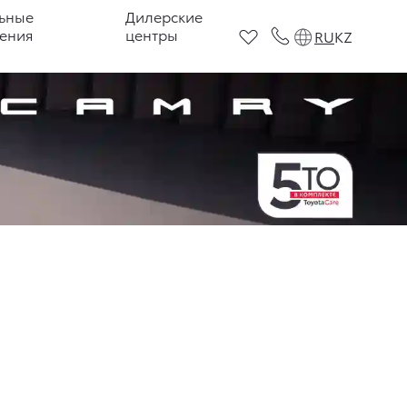
ьные
Дилерские
ения
центры
RU
KZ