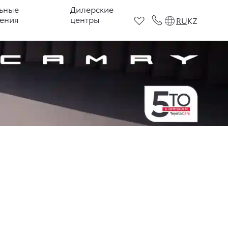
ьные
Дилерские
ения
центры
RU
KZ