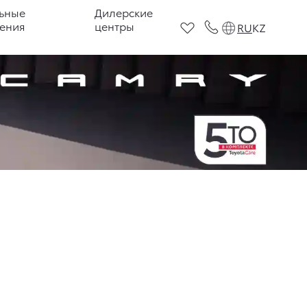
ьные
Дилерские
ения
центры
RU
KZ