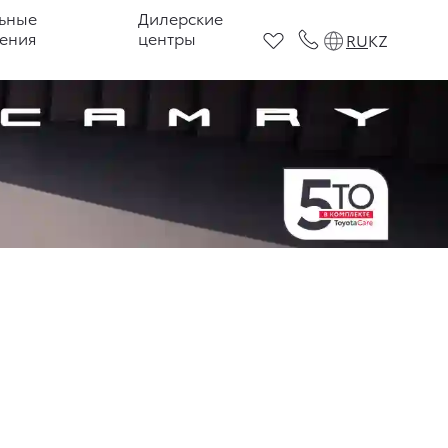
ьные
Дилерские
ения
центры
RU
KZ