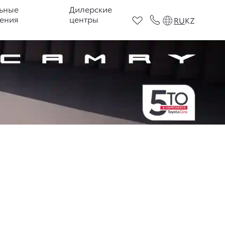
ьные
Дилерские
ения
центры
RU
KZ