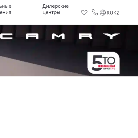
ьные
Дилерские
ения
центры
RU
KZ