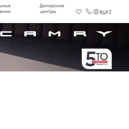
ьные
Дилерские
ения
центры
RU
KZ