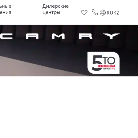
ьные
Дилерские
ения
центры
RU
KZ