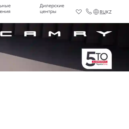
ьные
Дилерские
ения
центры
RU
KZ