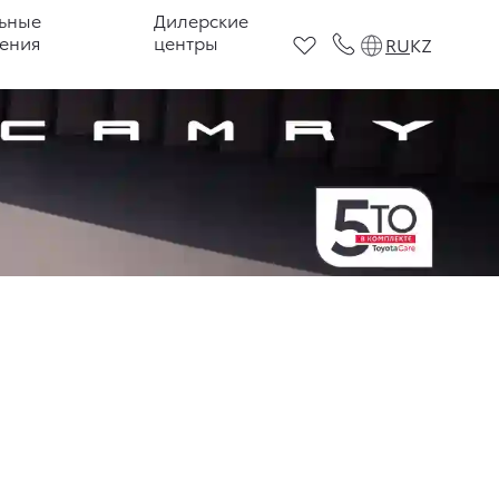
ьные
Дилерские
ения
центры
RU
KZ