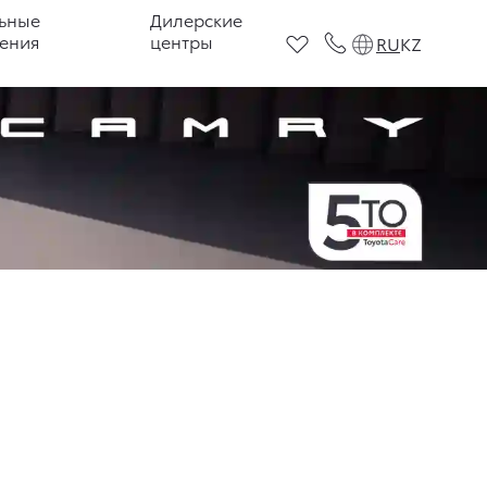
ьные
Дилерские
ения
центры
RU
KZ