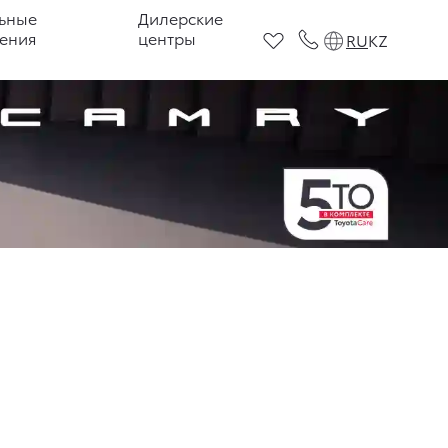
ьные
Дилерские
ения
центры
RU
KZ