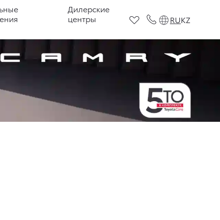
ьные
Дилерские
ения
центры
RU
KZ