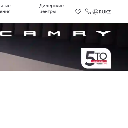
ьные
Дилерские
ения
центры
RU
KZ