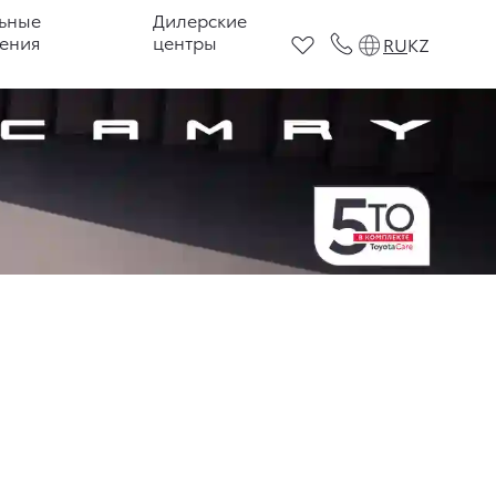
ьные
Дилерские
ения
центры
RU
KZ