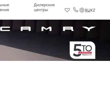
ьные
Дилерские
ения
центры
RU
KZ