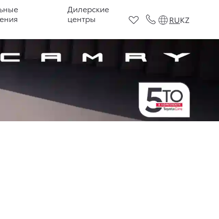
ьные
Дилерские
ения
центры
RU
KZ