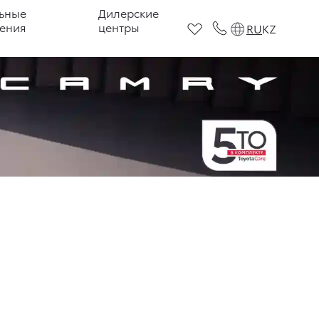
ьные
Дилерские
ения
центры
RU
KZ