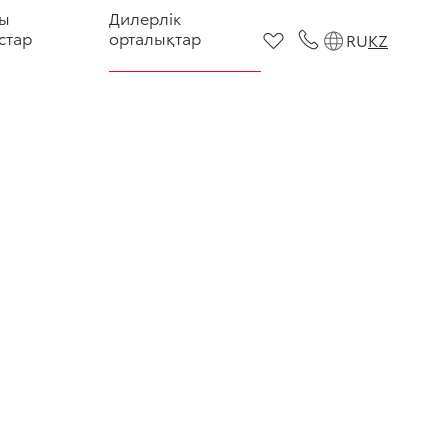
ы
Дилерлік
стар
орталықтар
RU
KZ