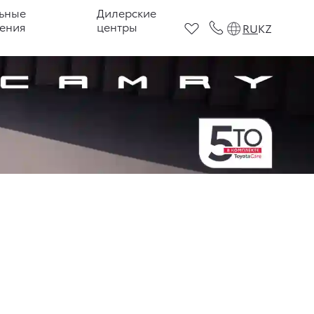
ьные
Дилерские
ения
центры
RU
KZ