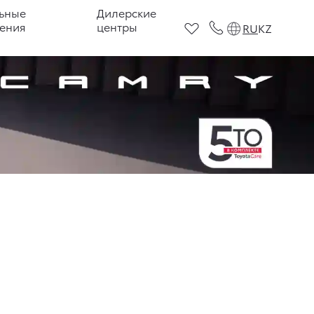
ьные
Дилерские
ения
центры
RU
KZ